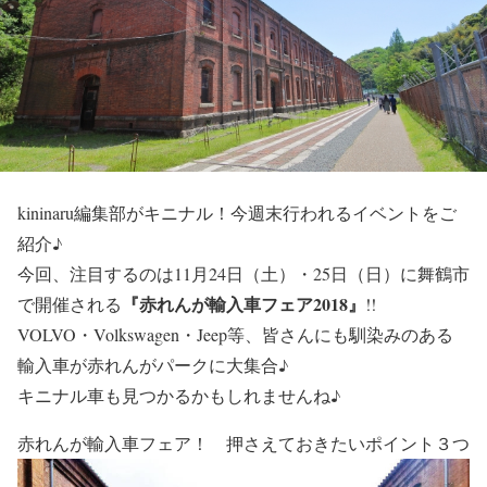
kininaru編集部がキニナル！今週末行われるイベントをご
紹介♪
今回、注目するのは11月24日（
土
）・25日（
日
）に舞鶴市
『赤れんが輸入車フェア2018』
で開催される
!!
VOLVO・Volkswagen・Jeep
等、皆さんにも馴染みのある
輸入車が赤れんがパークに大集合♪
キニナル車も見つかるかもしれませんね♪
赤れんが輸入車フェア！ 押さえておきたいポイント３つ