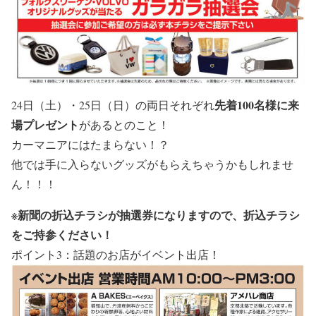
先着100名様に来
24日（
土
）・25日（
日
）の両日それぞれ
場プレゼント
があるとのこと！
カーマニアにはたまらない！？
他では手に入らないグッズ
がもらえちゃうかもしれませ
ん！！！
※新聞の折込チラシが抽選券になりますので、折込チラシ
をご持参ください！
ポイント3：話題のお店がイベント出店！