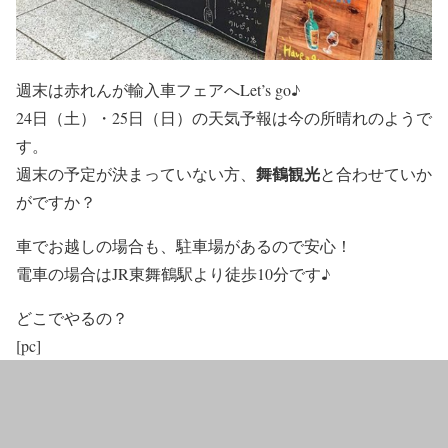
週末は赤れんが輸入車フェアへLet’s go♪
24日（
土
）・25日（
日
）の天気予報は今の所
晴れ
のようで
す。
舞鶴観光
週末の予定が決まっていない方、
と合わせていか
がですか？
車でお越しの場合も、駐車場があるので安心！
電車の場合はJR東舞鶴駅より徒歩10分です♪
どこでやるの？
[pc]