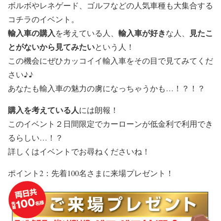
ボルボ
や
レネゲード
、
ゴルフ
などの人気車種も大集合する
コチラのイベント。
輸入車の購入
輸入車が好き
見たこ
を考えている人、
な人、
とがないから見てみたい
という人！
この機会にぜひカッコイイ輸入車をその目で見てみてくだ
さい♪♪
あなたも輸入車の魅力の虜になっちゃうかも…！？！？
購入を考えている人
には朗報！
このイベント２日間限定で
カーローンが低金利で利用でき
る
らしい…！？
詳しくはイベントでお尋ねくださいね！
ポイント2：先着100名さまに来場プレゼント！