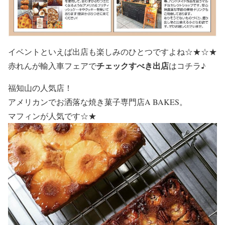
イベントといえば出店も楽しみのひとつですよね☆★☆★
チェックすべき出店
赤れんが輸入車フェアで
はコチラ♪
福知山の人気店！
アメリカンでお洒落な焼き菓子専門店
A BAKES
。
マフィンが人気です☆★