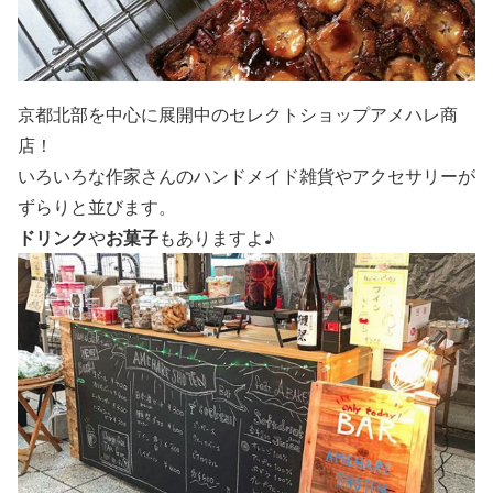
京都北部を中心に展開中のセレクトショップ
アメハレ商
店
！
いろいろな作家さんのハンドメイド雑貨やアクセサリーが
ずらりと並びます。
ドリンク
お菓子
や
もありますよ♪