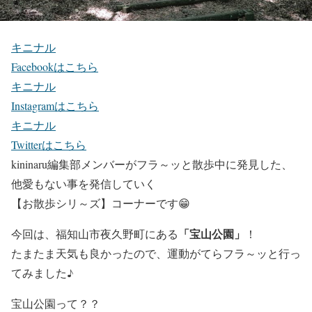
キニナル
Facebookはこちら
キニナル
Instagramはこちら
キニナル
Twitterはこちら
kininaru編集部メンバーがフラ～ッと散歩中に発見した、
他愛もない事を発信していく
【お散歩シリ～ズ】
コーナーです😁
「宝山公園」
今回は、福知山市夜久野町にある
！
たまたま天気も良かったので、運動がてらフラ～ッと行っ
てみました♪
宝山公園って？？