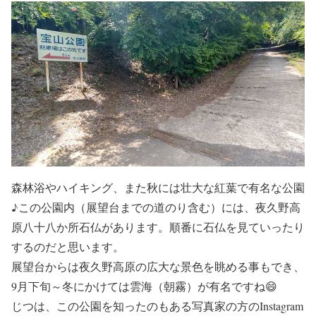
森林浴やハイキング、また秋には壮大な紅葉で有名な公園
♪この公園内（展望台までの道のり含む）には、夜久野高
原八十八か所石仏があります。順番に石仏を見ていったり
するのだと思います。
展望台からは夜久野高原の広大な景色を眺める事もでき、
9月下旬～冬にかけては雲海（朝霧）が有名ですね😄
じつは、この公園を知ったのもある写真家の方のInstagram