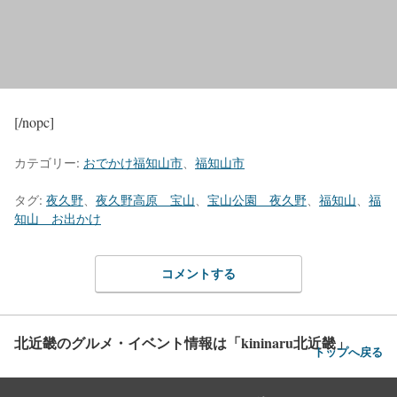
[/nopc]
カテゴリー:
おでかけ福知山市
、
福知山市
タグ:
夜久野
、
夜久野高原 宝山
、
宝山公園 夜久野
、
福知山
、
福
知山 お出かけ
コメントする
北近畿のグルメ・イベント情報は「kininaru北近畿」
トップへ戻る